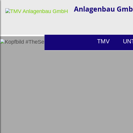
Anlagenbau Gm
TMV
UN