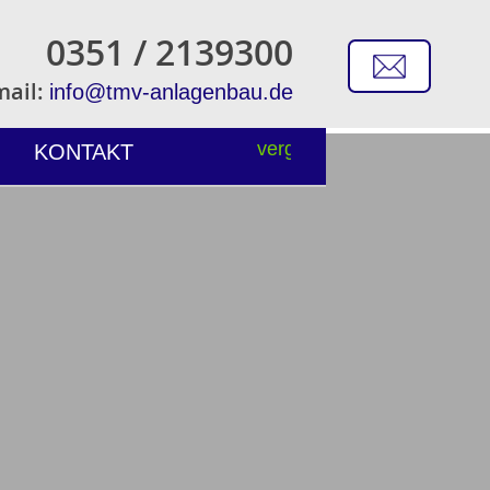
0351 / 2139300
mail:
info@tmv-anlagenbau.de
KONTAKT