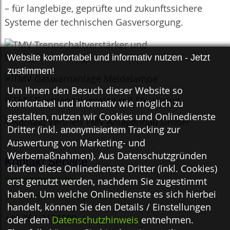
– für langlebige, geprüfte und zukunftssichere
Systeme der technischen Gasversorgung.
Website komfortabel und informativ nutzen - Jetzt
zustimmen!
Um Ihnen den Besuch dieser Website so
wie möglich zu
komfortabel und informativ
gestalten, nutzen wir Cookies und Onlinedienste
Dritter (inkl.
Tracking zur
anonymisiertem
Auswertung von Marketing- und
Werbemaßnahmen). Aus Datenschutzgründen
Kontakt Service
dürfen diese Onlinedienste Dritter (inkl. Cookies)
erst genutzt werden, nachdem Sie zugestimmt
haben. Um welche Onlinedienste es sich hierbei
service@tmv-anlagenbau.de
handelt, können Sie den Details / Einstellungen
+49 351 2139300
oder dem
Datenschutzhinweis
entnehmen.