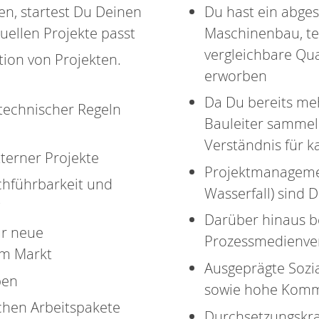
en, startest Du Deinen
Du hast ein abges
uellen Projekte passt
Maschinenbau, t
vergleichbare Qual
ion von Projekten.
erworben
Da Du bereits meh
technischer Regeln
Bauleiter sammeln
Verständnis für 
terner Projekte
Projektmanageme
chführbarkeit und
Wasserfall) sind 
g
Darüber hinaus b
ür neue
Prozessmedienve
am Markt
Ausgeprägte Sozi
pen
sowie hohe Kommu
ichen Arbeitspakete
Durchsetzungskra