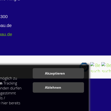
9300
bau.de
bau.de
möglich zu
em
Tracking
ünden dürfen
zugestimmt
s /
hier bereits