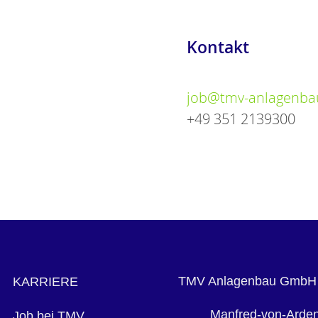
Kontakt
job@tmv-anlagenba
+49 351 2139300
TMV Anlagenbau GmbH
KARRIERE
Manfred-von-Arden
Job bei TMV