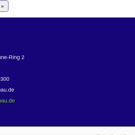
ne-Ring 2
9300
bau.de
bau.de