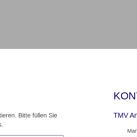
KON
TMV A
eren. Bitte füllen Sie
s.
Man