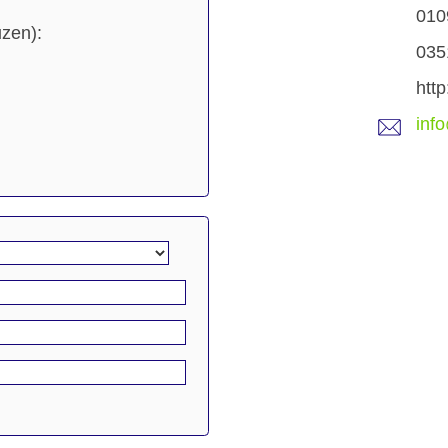
010
uzen):
035
htt
inf