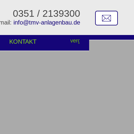
0351 / 2139300
mail:
info@tmv-anlagenbau.de
KONTAKT