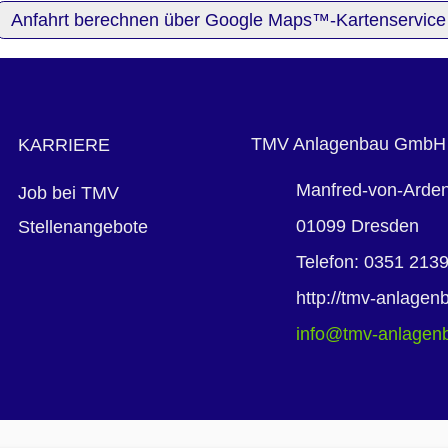
Anfahrt berechnen über Google Maps™-Kartenservice
TMV Anlagenbau GmbH
KARRIERE
Manfred-von-Arden
Job bei TMV
01099
Dresden
Stellenangebote
Telefon
:
0351 213
http://tmv-anlagen
info@tmv-anlagen